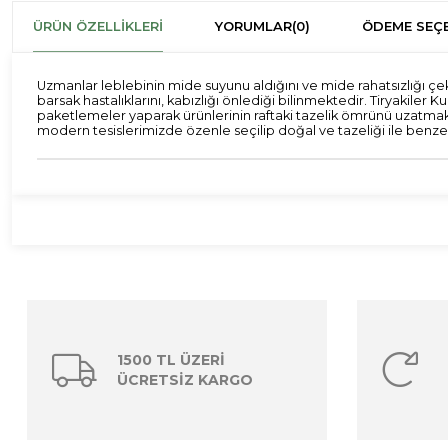
ÜRÜN ÖZELLIKLERI
YORUMLAR
(0)
ÖDEME SEÇE
Uzmanlar leblebinin mide suyunu aldığını ve mide rahatsızlığı çekenle
barsak hastalıklarını, kabızlığı önlediği bilinmektedir. Tiryak
paketlemeler yaparak ürünlerinin raftaki tazelik ömrünü uzatmakt
modern tesislerimizde özenle seçilip doğal ve tazeliği ile benzers
1500 TL ÜZERİ
ÜCRETSİZ KARGO