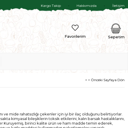
Kargo Takip
Hakkımızda
İletişim
Favorilerim
Sepetim
< < Önceki Sayfaya Dön
ve mide rahatsızlığı çekenler için iyi bir ilaç olduğunu belirtiyorlar.
sakta kimyasal bileşiklerin toksik etkilerini, kalın barsak hastalıklarını,
kiler Kuruyemiş, birinci kalite ürün ve ham madde temin ederek,
den ve katkı maddesi kullanmadan paketlemeler yaparak