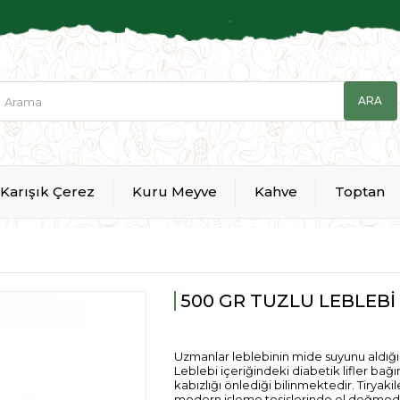
Karışık Çerez
Kuru Meyve
Kahve
Toptan
500 GR TUZLU LEBLEBİ
Uzmanlar leblebinin mide suyunu aldığını 
Leblebi içeriğindeki diabetik lifler bağır
kabızlığı önlediği bilinmektedir. Tirya
modern işleme tesislerinde el değme