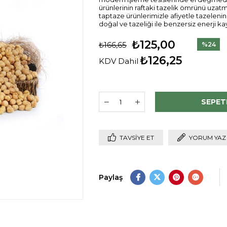
ürünlerinin raftaki tazelik ömrünü uzat
taptaze ürünlerimizle afiyetle tazelenin
doğal ve tazeliği ile benzersiz enerji ka
₺125,00
₺166,65
%
24
İndirim
₺126,25
KDV Dahil
TAVSIYE ET
YORUM YAZ
Paylaş