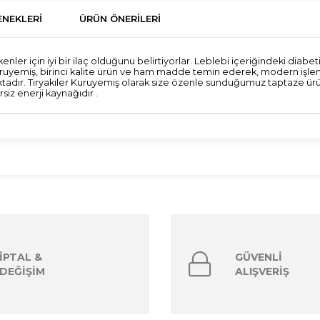
NEKLERI
ÜRÜN ÖNERILERI
r için iyi bir ilaç olduğunu belirtiyorlar. Leblebi içeriğindeki diabetik l
iler Kuruyemiş, birinci kalite ürün ve ham madde temin ederek, modern 
adır. Tiryakiler Kuruyemiş olarak size özenle sunduğumuz taptaze ürünl
iz enerji kaynağıdır .
İPTAL &
GÜVENLİ
DEĞİŞİM
ALIŞVERİŞ