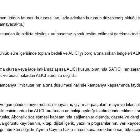
tenen ürünün faturası kurumsal ise, iade ederken kurumun düzenlemiş olduğu iad
amayacaktır.)
suarları ile birlikte eksiksiz ve hasarsız olarak teslim edilmesi gerekmektedir
lük süre içerisinde toplam bedeli ve ALICI’yı borç altına sokan belgeleri ALI
lma olursa veya iade imkânsızlaşırsa ALICI kusuru oranında SATICI’ nın zara
k ve bozulmalardan ALICI sorumlu değildir.
panya limit tutarının altına düşülmesi halinde kampanya kapsamında faydalanı
 ve geri gönderilmeye müsait olmayan, iç giyim alt parçaları, mayo ve bikini a
dilmesinin ardından ALICI tarafından ambalajı açıldığı takdirde iade edilmesi 
ler, Abonelik sözleşmesi kapsamında sağlananlar dışında, gazete ve dergi gibi
a görüntü kayıtlarının, kitap, dijital içerik, yazılım programlarının, veri kayd
ği mümkün değildir. Ayrıca Cayma hakkı süresi sona ermeden önce, tüketicinin