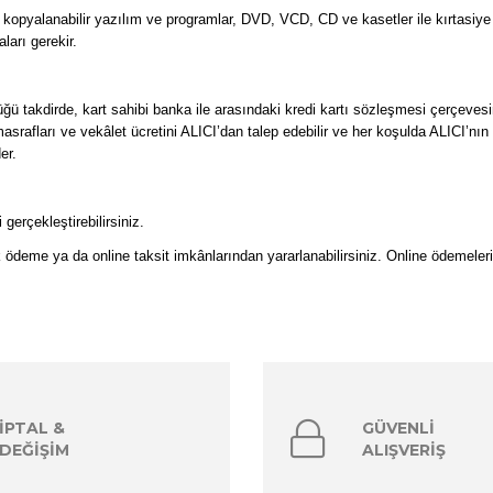
, kopyalanabilir yazılım ve programlar, DVD, VCD, CD ve kasetler ile kırtasiye s
ları gerekir.
üğü takdirde, kart sahibi banka ile arasındaki kredi kartı sözleşmesi çerçeve
masrafları ve vekâlet ücretini ALICI’dan talep edebilir ve her koşulda ALICI’
der.
erçekleştirebilirsiniz.
tek ödeme ya da online taksit imkânlarından yararlanabilirsiniz. Online ödemeler
İPTAL &
GÜVENLİ
DEĞİŞİM
ALIŞVERİŞ