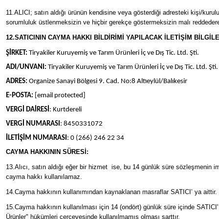
11.ALICI; satın aldığı ürünün kendisine veya gösterdiği adresteki kişi/kuruluş
sorumluluk üstlenmeksizin ve hiçbir gerekçe göstermeksizin malı reddeder
12.SATICININ CAYMA HAKKI BİLDİRİMİ YAPILACAK İLETİŞİM BİLGİLE
ŞİRKET:
Tiryakiler Kuruyemiş ve Tarım Ürünleri İç ve Dış Tic. Ltd. Şti.
ADI/UNVANI:
Tiryakiler Kuruyemiş ve Tarım Ürünleri İç ve Dış Tic. Ltd. Şti.
ADRES:
Organize Sanayi Bölgesi 9. Cad. No:8 Altıeylül/Balıkesir
E-POSTA:
[email protected]
VERGİ DAİRESİ
: Kurtdereli
VERGİ NUMARASI
: 8450331072
İLETİŞİM NUMARASI
: 0 (266) 246 22 34
CAYMA HAKKININ SÜRESİ:
13.Alıcı, satın aldığı eğer bir hizmet ise, bu 14 günlük süre sözleşmenin i
cayma hakkı kullanılamaz.
14.Cayma hakkının kullanımından kaynaklanan masraflar SATICI’ ya aittir.
15.Cayma hakkının kullanılması için 14 (ondört) günlük süre içinde SATICI
Ürünler" hükümleri çerçevesinde kullanılmamış olması şarttır.