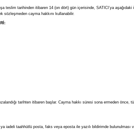
a teslim tarihinden itibaren 14 (on dört) gün içerisinde, SATICI’ya aşağıdaki il
ek sözleşmeden cayma hakkını kullanabilir.
Rİ:
mzalandığı tarihten itibaren başlar. Cayma hakkı süresi sona ermeden önce, tü
' ya iadeli taahhütlü posta, faks veya eposta ile yazılı bildirimde bulunul