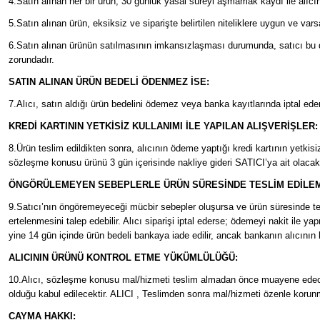
4.Satın alınan her bir ürün, 30 günlük yasal süreyi aşmamak kaydı ile alıcını
5.Satın alınan ürün, eksiksiz ve siparişte belirtilen niteliklere uygun ve va
6.Satın alınan ürünün satılmasının imkansızlaşması durumunda, satıcı bu du
zorundadır.
SATIN ALINAN ÜRÜN BEDELİ ÖDENMEZ İSE:
7.Alıcı, satın aldığı ürün bedelini ödemez veya banka kayıtlarında iptal ed
KREDİ KARTININ YETKİSİZ KULLANIMI İLE YAPILAN ALIŞVERİŞLER
8.Ürün teslim edildikten sonra, alıcının ödeme yaptığı kredi kartının yetkisiz
sözleşme konusu ürünü 3 gün içerisinde nakliye gideri SATICI’ya ait olaca
ÖNGÖRÜLEMEYEN SEBEPLERLE ÜRÜN SÜRESİNDE TESLİM EDİLEM
9.Satıcı’nın öngöremeyeceği mücbir sebepler oluşursa ve ürün süresinde teslim
ertelenmesini talep edebilir. Alıcı siparişi iptal ederse; ödemeyi nakit ile y
yine 14 gün içinde ürün bedeli bankaya iade edilir, ancak bankanın alıcının 
ALICININ ÜRÜNÜ KONTROL ETME YÜKÜMLÜLÜĞÜ:
10.Alıcı, sözleşme konusu mal/hizmeti teslim almadan önce muayene edecek; 
olduğu kabul edilecektir. ALICI , Teslimden sonra mal/hizmeti özenle korunm
CAYMA HAKKI: