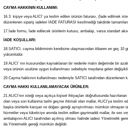
CAYMA HAKKININ KULLANIMI:
16.3. kişiye veya ALICI’ ya teslim edilen ürünün faturası, (İade edilmek is
düzenlenen sipariş iadeleri İADE FATURASI kesilmediği takdirde tamamlan
17.İade formu, İade edilecek ürünlerin kutusu, ambalajı, varsa standart akse
İADE KOŞULLARI:
18.SATICI, cayma bildiriminin kendisine ulaşmasından itibaren en geç 10 gün
yükümlüdür.
19.ALICI’ nın kusurundan kaynaklanan bir nedenle malın değerinde bir aza
veya ürünün usulüne uygun kullanılması sebebiyle meydana gelen değişikli
20.Cayma hakkının kullanılması nedeniyle SATICI tarafından düzenlenen kam
CAYMA HAKKI KULLANILAMAYACAK ÜRÜNLER:
21.ALICI’nın isteği veya açıkça kişisel ihtiyaçları doğrultusunda hazırlanan
olan veya son kullanma tarihi geçme ihtimali olan mallar, ALICI’ya teslim e
başka ürünlerle karışan ve doğası gereği ayrıştırılması mümkün olmayan ürün
hizmetler veya tüketiciye anında teslim edilen gayrimaddi mallar, ile ses vey
ambalajının ALICI tarafından açılmış olması halinde iadesi Yönetmelik gere
da Yönetmelik gereği mümkün değildir.