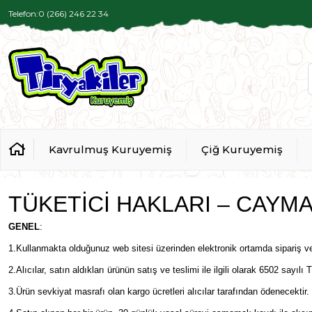
Telefon:0 (266) 246 22 34
Kavrulmuş Kuruyemiş
Çiğ Kuruyemiş
TÜKETİCİ HAKLARI – CAYMA
GENEL
:
1.Kullanmakta olduğunuz web sitesi üzerinden elektronik ortamda sipariş ver
2.Alıcılar, satın aldıkları ürünün satış ve teslimi ile ilgili olarak 6502 s
3.Ürün sevkiyat masrafı olan kargo ücretleri alıcılar tarafından ödenecektir.