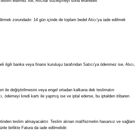
teslim edilmez ise, Alıcılar sözleşmeyi sona erdirebilir.
dirmek zorundadır. 14 gün içinde de toplam bedel Alıcı’ya iade edilmek
deli ilgili banka veya finans kuruluşu tarafından Satıcı'ya ödenmez ise, Alıcı,
eri ile değiştirilmesini veya engel ortadan kalkana dek teslimatın
cı, ödemeyi kredi kartı ile yapmış ise ve iptal ederse, bu iptalden itibaren
etinden teslim almayacaktır. Teslim alınan mal/hizmetin hasarsız ve sağlam
e birlikte Fatura da iade edilmelidir.