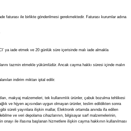
e faturası ile birlikte gönderilmesi gerekmektedir. Faturası kurumlar adına
.
CI’ ya iade etmek ve 20 günlük süre içerisinde malı iade almakla
rlarını tazmin etmekle yükümlüdür. Ancak cayma hakkı süresi içinde malın
lan indirim miktarı iptal edilir.
ltları, makyaj malzemeleri, tek kullanımlık ürünler, çabuk bozulma tehlikesi
sağlık ve hijyen açısından uygun olmayan ürünler, teslim edildikten sonra
 süreli yayınlara ilişkin mallar, Elektronik ortamda anında ifa edilen
edebilme ve veri depolama cihazlarının, bilgisayar sarf malzemelerinin,
 onayı ile ifasına başlanan hizmetlere ilişkin cayma hakkının kullanılması