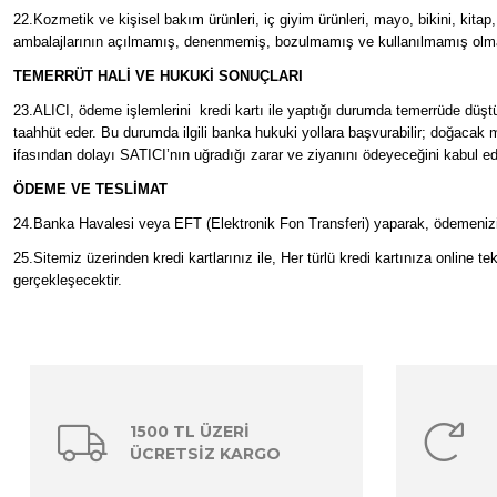
22.Kozmetik ve kişisel bakım ürünleri, iç giyim ürünleri, mayo, bikini, kitap
ambalajlarının açılmamış, denenmemiş, bozulmamış ve kullanılmamış olma
TEMERRÜT HALİ VE HUKUKİ SONUÇLARI
23.ALICI, ödeme işlemlerini kredi kartı ile yaptığı durumda temerrüde düşt
taahhüt eder. Bu durumda ilgili banka hukuki yollara başvurabilir; doğacak 
ifasından dolayı SATICI’nın uğradığı zarar ve ziyanını ödeyeceğini kabul e
ÖDEME VE TESLİMAT
24.Banka Havalesi veya EFT (Elektronik Fon Transferi) yaparak, ödemenizi g
25.Sitemiz üzerinden kredi kartlarınız ile, Her türlü kredi kartınıza online 
gerçekleşecektir.
1500 TL ÜZERİ
ÜCRETSİZ KARGO