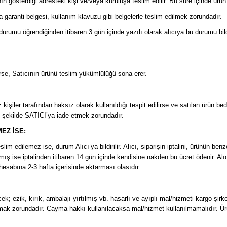
n gösterdiği adresteki kişi ve/veya kuruluşa teslim edilir. Bu süre içinde ürün 
rsa garanti belgesi, kullanım klavuzu gibi belgelerle teslim edilmek zorundadır.
rumu öğrendiğinden itibaren 3 gün içinde yazılı olarak alıcıya bu durumu bil
erse, Satıcının ürünü teslim yükümlülüğü sona erer.
:
 kişiler tarafından haksız olarak kullanıldığı tespit edilirse ve satılan ürün be
k şekilde SATICI’ya iade etmek zorundadır.
EZ İSE:
 edilemez ise, durum Alıcı’ya bildirilir. Alıcı, siparişin iptalini, ürünün benz
apmış ise iptalinden itibaren 14 gün içinde kendisine nakden bu ücret ödenir. Alı
hesabına 2-3 hafta içerisinde aktarması olasıdır.
ezik, kırık, ambalajı yırtılmış vb. hasarlı ve ayıplı mal/hizmeti kargo şirk
ak zorundadır. Cayma hakkı kullanılacaksa mal/hizmet kullanılmamalıdır. Ürünl