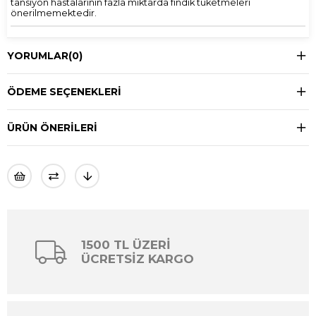
tansiyon hastalarının fazla miktarda fındık tüketmeleri
önerilmemektedir.
YORUMLAR
(0)
ÖDEME SEÇENEKLERI
ÜRÜN ÖNERILERI
1500 TL ÜZERİ
ÜCRETSİZ KARGO