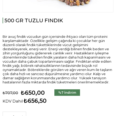
500 GR TUZLU FINDIK
Bir avuç fındık vücudun gün içerisinde ihtiyacı olan tüm proteini
karşılamaktadır. Özellikle gelişim çağında ki çocuklar her gün
düzenli olarak fındık tükettiklerinde vücut gelişimini
destekleyerek, enerji verir. Enerji verdiği bilinen fındık beden ve
zihin yorgunluğunu gidererek canlılık verir. Hastalıkların iyileşme
dönemlerinde tüketilen fındık yaraların daha hızlı kapanmasını ve
vücudun daha çabuk toparlanmasını sağlar. Fındıktan elde edilen
fındık yağı, böbrek rahatsızlıklarının tedavisinde büyük rol
oynamaktadır. Böbreklerde görülen ve ağrı veren kum ile taşların
çok daha hızlı ve sancısız düşürülmesine yardımcı olur. Kalp ve
damar sağlığının korunmasında yardımcı olur. Yüksek tansiyon
hastalarının fazla miktarda fındık tüketmeleri önerilmemektedir.
₺650,00
₺707,00
%
7
İndirim
₺656,50
KDV Dahil