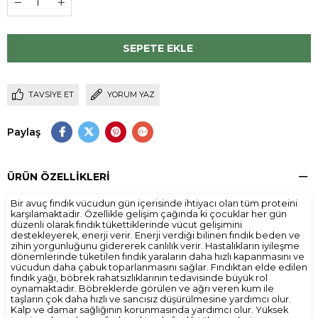
TAVSIYE ET
YORUM YAZ
Paylaş
ÜRÜN ÖZELLIKLERI
Bir avuç fındık vücudun gün içerisinde ihtiyacı olan tüm proteini
karşılamaktadır. Özellikle gelişim çağında ki çocuklar her gün
düzenli olarak fındık tükettiklerinde vücut gelişimini
destekleyerek, enerji verir. Enerji verdiği bilinen fındık beden ve
zihin yorgunluğunu gidererek canlılık verir. Hastalıkların iyileşme
dönemlerinde tüketilen fındık yaraların daha hızlı kapanmasını ve
vücudun daha çabuk toparlanmasını sağlar. Fındıktan elde edilen
fındık yağı, böbrek rahatsızlıklarının tedavisinde büyük rol
oynamaktadır. Böbreklerde görülen ve ağrı veren kum ile
taşların çok daha hızlı ve sancısız düşürülmesine yardımcı olur.
Kalp ve damar sağlığının korunmasında yardımcı olur. Yüksek