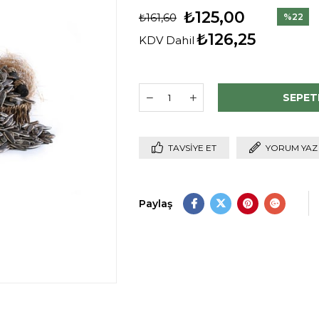
₺125,00
₺161,60
%
22
İndirim
₺126,25
KDV Dahil
TAVSIYE ET
YORUM YAZ
Paylaş