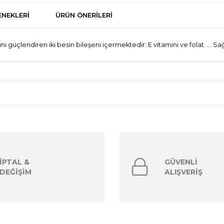
NEKLERI
ÜRÜN ÖNERILERI
 güçlendiren iki besin bileşeni içermektedir: E vitamini ve folat. ... Sağl
İPTAL &
GÜVENLİ
DEĞİŞİM
ALIŞVERİŞ