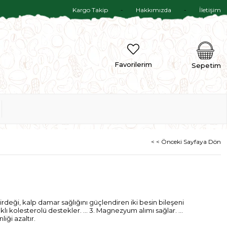
Kargo Takip
Hakkımızda
İletişim
Favorilerim
Sepetim
< < Önceki Sayfaya Dön
irdeği, kalp damar sağlığını güçlendiren iki besin bileşeni
ıklı kolesterolü destekler. ... 3. Magnezyum alımı sağlar. ...
liği azaltır.