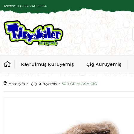
Telefon:0 (266) 246 22 34
Kavrulmuş Kuruyemiş
Çiğ Kuruyemiş
Anasayfa
Çiğ Kuruyemiş
500 GR ALACA ÇİĞ