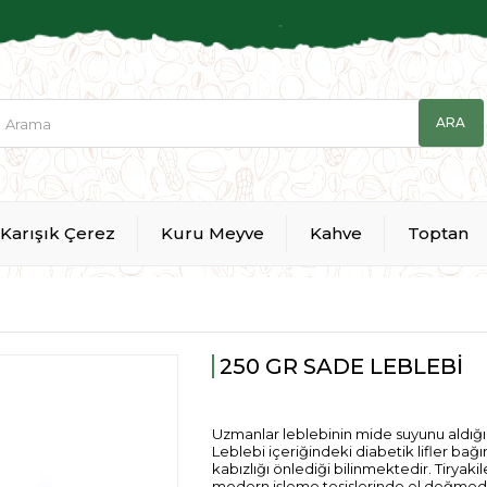
Karışık Çerez
Kuru Meyve
Kahve
Toptan
250 GR SADE LEBLEBİ
Uzmanlar leblebinin mide suyunu aldığını 
Leblebi içeriğindeki diabetik lifler bağır
kabızlığı önlediği bilinmektedir. Tirya
modern işleme tesislerinde el değme