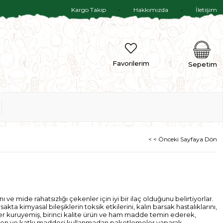
Kargo Takip
Hakkımızda
İletişim
Favorilerim
Sepetim
< < Önceki Sayfaya Dön
ve mide rahatsızlığı çekenler için iyi bir ilaç olduğunu belirtiyorlar.
sakta kimyasal bileşiklerin toksik etkilerini, kalın barsak hastalıklarını,
kiler kuruyemiş, birinci kalite ürün ve ham madde temin ederek,
den ve katkı maddesi kullanmadan paketlemeler yaparak