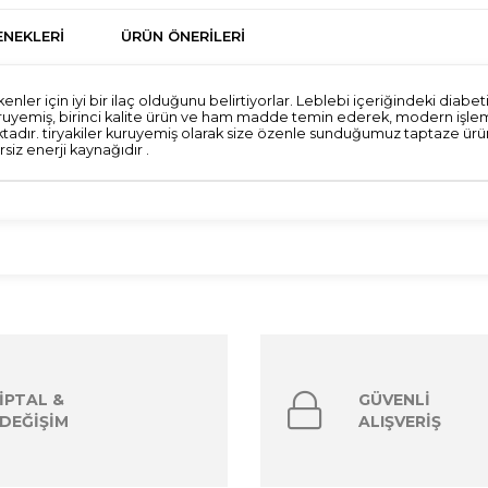
NEKLERI
ÜRÜN ÖNERILERI
r için iyi bir ilaç olduğunu belirtiyorlar. Leblebi içeriğindeki diabetik l
iler kuruyemiş, birinci kalite ürün ve ham madde temin ederek, modern 
adır. tiryakiler kuruyemiş olarak size özenle sunduğumuz taptaze ürünl
iz enerji kaynağıdır .
İPTAL &
GÜVENLİ
DEĞİŞİM
ALIŞVERİŞ