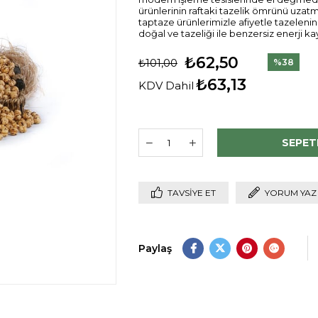
ürünlerinin raftaki tazelik ömrünü uzat
taptaze ürünlerimizle afiyetle tazelenin
doğal ve tazeliği ile benzersiz enerji ka
₺62,50
₺101,00
%
38
İndirim
₺63,13
KDV Dahil
TAVSIYE ET
YORUM YAZ
Paylaş