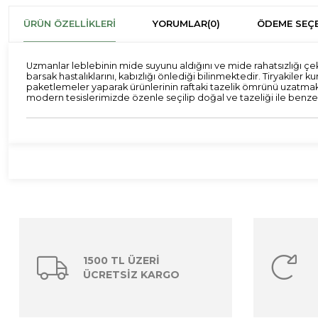
ÜRÜN ÖZELLIKLERI
YORUMLAR
(0)
ÖDEME SEÇE
Uzmanlar leblebinin mide suyunu aldığını ve mide rahatsızlığı çekenle
barsak hastalıklarını, kabızlığı önlediği bilinmektedir. Tiryak
paketlemeler yaparak ürünlerinin raftaki tazelik ömrünü uzatmakt
modern tesislerimizde özenle seçilip doğal ve tazeliği ile benzers
1500 TL ÜZERİ
ÜCRETSİZ KARGO