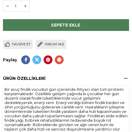
TAVSIYE ET
YORUM YAZ
Paylaş
ÜRÜN ÖZELLIKLERI
Bir avuç fındık vücudun gün içerisinde ihtiyacı olan tüm proteini
karşılamaktadır. Özellikle gelişim çağında ki çocuklar her gün
düzenli olarak fındık tükettiklerinde vücut gelişimini
destekleyerek, enerji verir. Enerji verdiği bilinen fındık beden ve
zihin yorgunluğunu gidererek canlılık verir. Hastalıkların iyileşme
dönemlerinde tüketilen fındık yaraların daha hızlı kapanmasını ve
vücudun daha çabuk toparlanmasını sağlar. Fındıktan elde edilen
fındık yağı, böbrek rahatsızlıklarının tedavisinde büyük rol
oynamaktadır. Böbreklerde görülen ve ağrı veren kum ile
taşların çok daha hızlı ve sancısız düşürülmesine yardımcı olur.