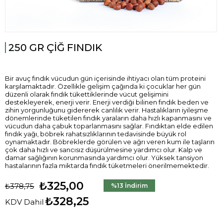
250 GR ÇİĞ FINDIK
Bir avuç fındık vücudun gün içerisinde ihtiyacı olan tüm proteini
karşılamaktadır. Özellikle gelişim çağında ki çocuklar her gün
düzenli olarak fındık tükettiklerinde vücut gelişimini
destekleyerek, enerji verir. Enerji verdiği bilinen fındık beden ve
zihin yorgunluğunu gidererek canlılık verir. Hastalıkların iyileşme
dönemlerinde tüketilen fındık yaraların daha hızlı kapanmasını ve
vücudun daha çabuk toparlanmasını sağlar. Fındıktan elde edilen
fındık yağı, böbrek rahatsızlıklarının tedavisinde büyük rol
oynamaktadır. Böbreklerde görülen ve ağrı veren kum ile taşların
çok daha hızlı ve sancısız düşürülmesine yardımcı olur. Kalp ve
damar sağlığının korunmasında yardımcı olur. Yüksek tansiyon
hastalarının fazla miktarda fındık tüketmeleri önerilmemektedir.
₺325,00
₺378,75
%
13
İndirim
₺328,25
KDV Dahil