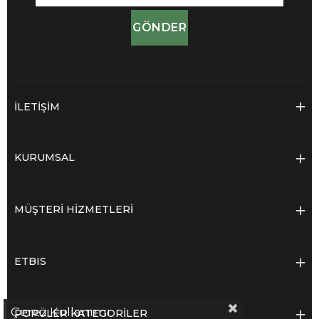
GÖNDER
İLETİŞİM
KURUMSAL
MÜŞTERİ HİZMETLERİ
ETBIS
Çerez Kullanımı
POPÜLER KATEGORİLER