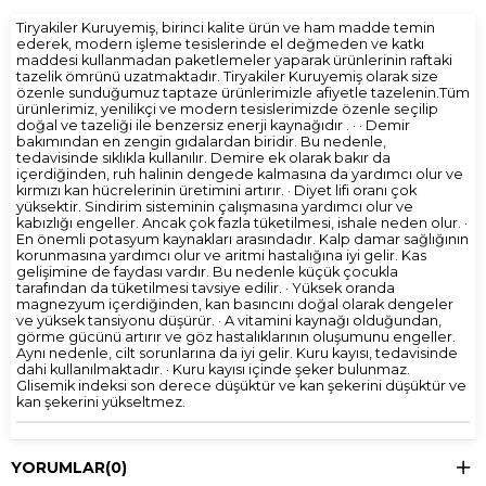
Tiryakiler Kuruyemiş, birinci kalite ürün ve ham madde temin
ederek, modern işleme tesislerinde el değmeden ve katkı
maddesi kullanmadan paketlemeler yaparak ürünlerinin raftaki
tazelik ömrünü uzatmaktadır. Tiryakiler Kuruyemiş olarak size
özenle sunduğumuz taptaze ürünlerimizle afiyetle tazelenin.Tüm
ürünlerimiz, yenilikçi ve modern tesislerimizde özenle seçilip
doğal ve tazeliği ile benzersiz enerji kaynağıdır . · · Demir
bakımından en zengin gıdalardan biridir. Bu nedenle,
tedavisinde sıklıkla kullanılır. Demire ek olarak bakır da
içerdiğinden, ruh halinin dengede kalmasına da yardımcı olur ve
kırmızı kan hücrelerinin üretimini artırır. · Diyet lifi oranı çok
yüksektir. Sindirim sisteminin çalışmasına yardımcı olur ve
kabızlığı engeller. Ancak çok fazla tüketilmesi, ishale neden olur. ·
En önemli potasyum kaynakları arasındadır. Kalp damar sağlığının
korunmasına yardımcı olur ve aritmi hastalığına iyi gelir. Kas
gelişimine de faydası vardır. Bu nedenle küçük çocukla
tarafından da tüketilmesi tavsiye edilir. · Yüksek oranda
magnezyum içerdiğinden, kan basıncını doğal olarak dengeler
ve yüksek tansiyonu düşürür. · A vitamini kaynağı olduğundan,
görme gücünü artırır ve göz hastalıklarının oluşumunu engeller.
Aynı nedenle, cilt sorunlarına da iyi gelir. Kuru kayısı, tedavisinde
dahi kullanılmaktadır. · Kuru kayısı içinde şeker bulunmaz.
Glisemik indeksi son derece düşüktür ve kan şekerini düşüktür ve
kan şekerini yükseltmez.
YORUMLAR
(0)