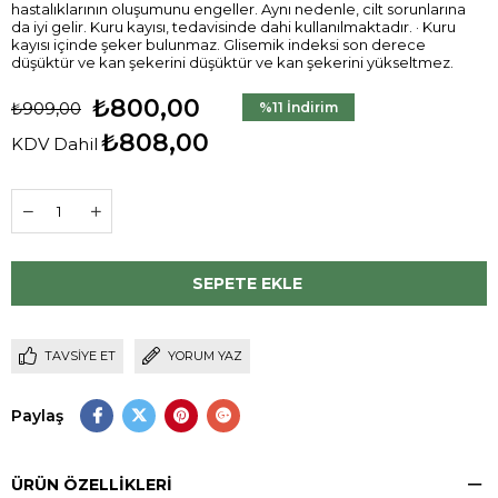
hastalıklarının oluşumunu engeller. Aynı nedenle, cilt sorunlarına
da iyi gelir. Kuru kayısı, tedavisinde dahi kullanılmaktadır. · Kuru
kayısı içinde şeker bulunmaz. Glisemik indeksi son derece
düşüktür ve kan şekerini düşüktür ve kan şekerini yükseltmez.
₺800,00
₺909,00
%
11
İndirim
₺808,00
KDV Dahil
TAVSIYE ET
YORUM YAZ
Paylaş
ÜRÜN ÖZELLIKLERI