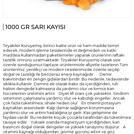
1000 GR SARI KAYISI
Tiryakiler Kuruyemiş, birinci kalite ürün ve ham madde temin
ederek, modern işleme tesislerinde el değmeden ve katkı
maddesi kullanmadan paketlemeler yaparak ürünlerinin raftaki
tazelik ömrünü uzatmaktadır. Tiryakiler Kuruyemiş olarak size
özenle sunduğumuz taptaze ürünlerimizle afiyetle tazelenin.Tüm
ürünlerimiz, yenilikçi ve modern tesislerimizde özenle seçilip
doğal ve tazeliği ile benzersiz enerji kaynağıdır . · · Demir
bakımından en zengin gıdalardan biridir. Bu nedenle, tedavisinde
sıklıkla kullanılır. Demire ek olarak bakır da içerdiğinden, ruh
halinin dengede kalmasına da yardımcı olur ve kırmızı kan
hücrelerinin üretimini artırır. · Diyet lifi oranı çok yüksektir. Sindirim
sisteminin çalışmasına yardımcı olur ve kabızlığı engeller. Ancak
çok fazla tüketilmesi, ishale neden olur. · En önemli potasyum
kaynakları arasındadır. Kalp damar sağlığının korunmasına
yardımcı olur ve aritmi hastalığına iyi gelir. Kas gelişimine de
faydası vardır. Bu nedenle küçük çocukla tarafından da tüketilmesi
tavsiye edilir. · Yüksek oranda magnezyum içerdiğinden, kan
basıncını doğal olarak dengeler ve yüksek tansiyonu düşürür. · A
vitamini kaynağı olduğundan, görme gücünü artırır ve göz