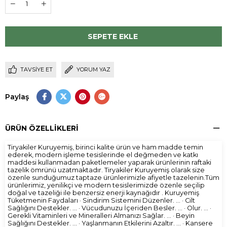
TAVSIYE ET
YORUM YAZ
Paylaş
ÜRÜN ÖZELLIKLERI
Tiryakiler Kuruyemiş, birinci kalite ürün ve ham madde temin
ederek, modern işleme tesislerinde el değmeden ve katkı
maddesi kullanmadan paketlemeler yaparak ürünlerinin raftaki
tazelik ömrünü uzatmaktadır. Tiryakiler Kuruyemiş olarak size
özenle sunduğumuz taptaze ürünlerimizle afiyetle tazelenin.Tüm
ürünlerimiz, yenilikçi ve modern tesislerimizde özenle seçilip
doğal ve tazeliği ile benzersiz enerji kaynağıdır . Kuruyemiş
Tüketmenin Faydaları · Sindirim Sistemini Düzenler. ... · Cilt
Sağlığını Destekler. ... · Vücudunuzu İçeriden Besler. ... · Olur. ... ·
Gerekli Vitaminleri ve Mineralleri Almanızı Sağlar. ... · Beyin
Sağlığını Destekler. ... · Yaşlanmanın Etkilerini Azaltır. ... · Kansere