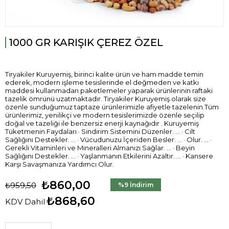
1000 GR KARIŞIK ÇEREZ ÖZEL
Tiryakiler Kuruyemiş, birinci kalite ürün ve ham madde temin
ederek, modern işleme tesislerinde el değmeden ve katkı
maddesi kullanmadan paketlemeler yaparak ürünlerinin raftaki
tazelik ömrünü uzatmaktadır. Tiryakiler Kuruyemiş olarak size
özenle sunduğumuz taptaze ürünlerimizle afiyetle tazelenin.Tüm
ürünlerimiz, yenilikçi ve modern tesislerimizde özenle seçilip
doğal ve tazeliği ile benzersiz enerji kaynağıdır . Kuruyemiş
Tüketmenin Faydaları · Sindirim Sistemini Düzenler. ... · Cilt
Sağlığını Destekler. ... · Vücudunuzu İçeriden Besler. ... · Olur. ... ·
Gerekli Vitaminleri ve Mineralleri Almanızı Sağlar. ... · Beyin
Sağlığını Destekler. ... · Yaşlanmanın Etkilerini Azaltır. ... · Kansere
Karşı Savaşmanıza Yardımcı Olur.
₺860,00
₺959,50
%
9
İndirim
₺868,60
KDV Dahil