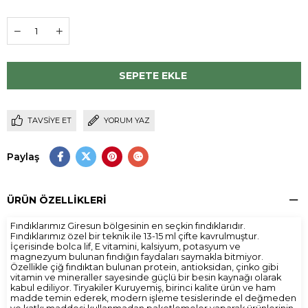
TAVSIYE ET
YORUM YAZ
Paylaş
ÜRÜN ÖZELLIKLERI
Fındıklarımız Giresun bölgesinin en seçkin fındıklarıdır.
Fındıklarımız özel bir teknik ile 13-15 ml çifte kavrulmuştur.
İçerisinde bolca lif, E vitamini, kalsiyum, potasyum ve
magnezyum bulunan fındığın faydaları saymakla bitmiyor.
Özellikle çiğ fındıktan bulunan protein, antioksidan, çinko gibi
vitamin ve mineraller sayesinde güçlü bir besin kaynağı olarak
kabul ediliyor. Tiryakiler Kuruyemiş, birinci kalite ürün ve ham
madde temin ederek, modern işleme tesislerinde el değmeden