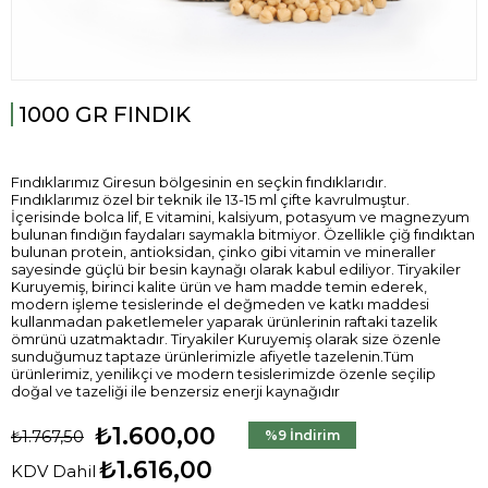
1000 GR FINDIK
Fındıklarımız Giresun bölgesinin en seçkin fındıklarıdır.
Fındıklarımız özel bir teknik ile 13-15 ml çifte kavrulmuştur.
İçerisinde bolca lif, E vitamini, kalsiyum, potasyum ve magnezyum
bulunan fındığın faydaları saymakla bitmiyor. Özellikle çiğ fındıktan
bulunan protein, antioksidan, çinko gibi vitamin ve mineraller
sayesinde güçlü bir besin kaynağı olarak kabul ediliyor. Tiryakiler
Kuruyemiş, birinci kalite ürün ve ham madde temin ederek,
modern işleme tesislerinde el değmeden ve katkı maddesi
kullanmadan paketlemeler yaparak ürünlerinin raftaki tazelik
ömrünü uzatmaktadır. Tiryakiler Kuruyemiş olarak size özenle
sunduğumuz taptaze ürünlerimizle afiyetle tazelenin.Tüm
ürünlerimiz, yenilikçi ve modern tesislerimizde özenle seçilip
doğal ve tazeliği ile benzersiz enerji kaynağıdır
₺1.600,00
₺1.767,50
%
9
İndirim
₺1.616,00
KDV Dahil