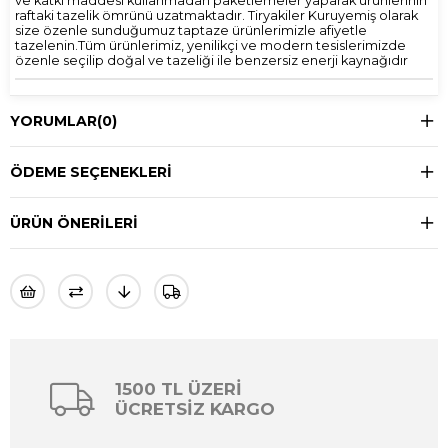
ve katkı maddesi kullanmadan paketlemeler yaparak ürünlerinin
raftaki tazelik ömrünü uzatmaktadır. Tiryakiler Kuruyemiş olarak
size özenle sunduğumuz taptaze ürünlerimizle afiyetle
tazelenin.Tüm ürünlerimiz, yenilikçi ve modern tesislerimizde
özenle seçilip doğal ve tazeliği ile benzersiz enerji kaynağıdır
YORUMLAR
(0)
ÖDEME SEÇENEKLERI
ÜRÜN ÖNERILERI
1500 TL ÜZERİ
ÜCRETSİZ KARGO