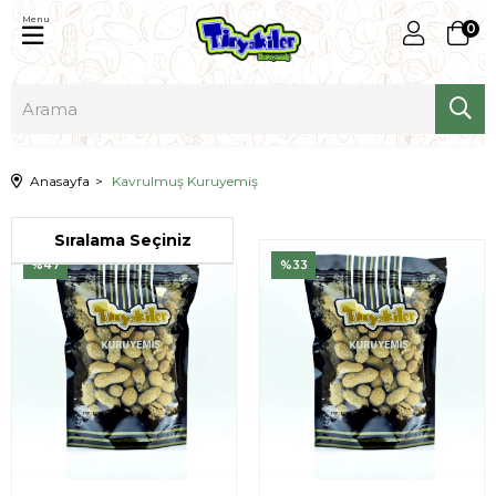
Menu
0
Anasayfa
Kavrulmuş Kuruyemiş
%47
%33