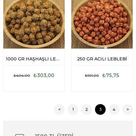
1000 GR HAŞHAŞLI LEBLEBİ
250 GR ACILI LEBLEBİ
₺303,00
₺75,75
₺404,00
₺101,00
<
1
2
3
4
>