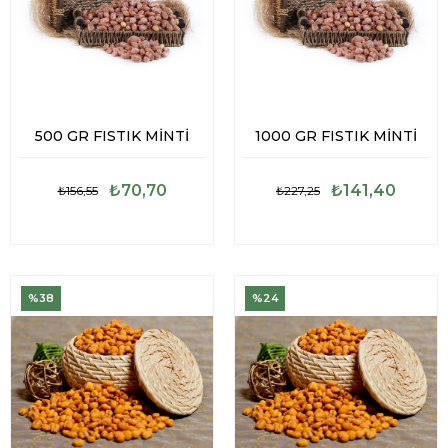
500 GR FISTIK MİNTİ
1000 GR FISTIK MİNTİ
₺70,70
₺141,40
₺156,55
₺227,25
%38
%24