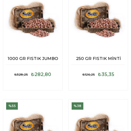
1000 GR FISTIK JUMBO
250 GR FISTIK MİNTİ
₺282,80
₺35,35
₺328,25
₺126,25
%55
%38