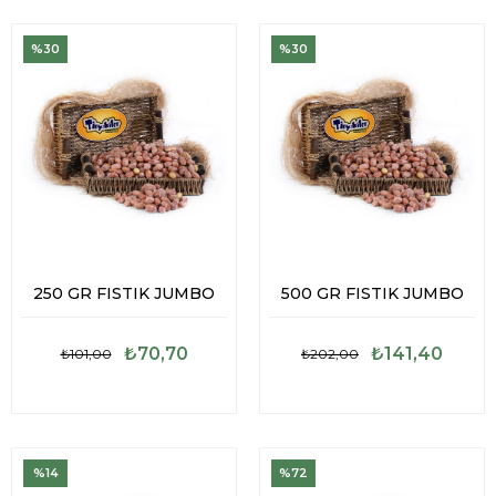
%30
%30
250 GR FISTIK JUMBO
500 GR FISTIK JUMBO
₺70,70
₺141,40
₺101,00
₺202,00
%14
%72