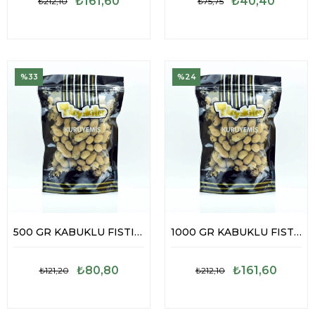
₺161,60
₺40,40
₺212,10
₺75,75
%33
%24
500 GR KABUKLU FISTIK TUZSUZ
1000 GR KABUKLU FISTIK TUZSUZ
₺80,80
₺161,60
₺121,20
₺212,10