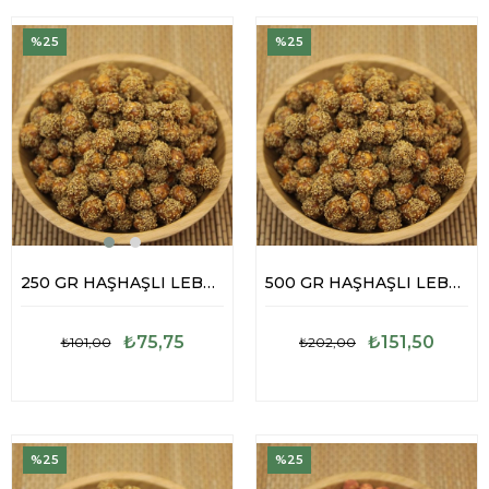
%25
%25
250 GR HAŞHAŞLI LEBLEBİ
500 GR HAŞHAŞLI LEBLEBİ
₺75,75
₺151,50
₺101,00
₺202,00
%25
%25