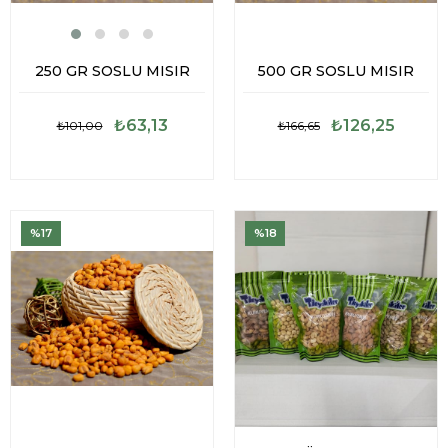
250 GR SOSLU MISIR
500 GR SOSLU MISIR
₺63,13
₺126,25
₺101,00
₺166,65
%17
%18