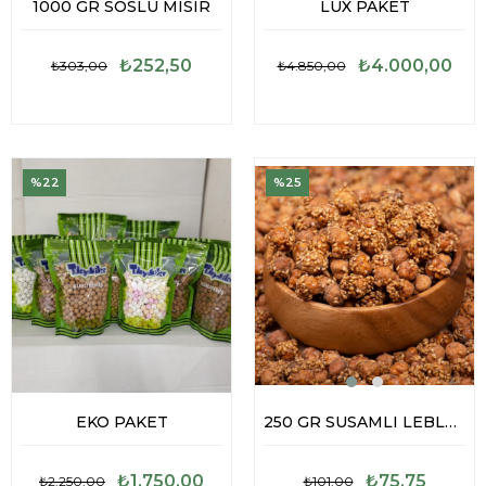
1000 GR SOSLU MISIR
LÜX PAKET
₺252,50
₺4.000,00
₺303,00
₺4.850,00
%22
%25
EKO PAKET
250 GR SUSAMLI LEBLEBİ
₺1.750,00
₺75,75
₺2.250,00
₺101,00